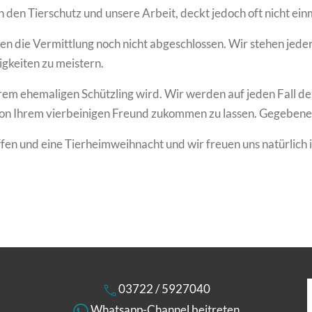
n den Tierschutz und unsere Arbeit, deckt jedoch oft nicht ei
nen die Vermittlung noch nicht abgeschlossen. Wir stehen jede
gkeiten zu meistern.
erem ehemaligen Schützling wird. Wir werden auf jeden Fall d
 von Ihrem vierbeinigen Freund zukommen zu lassen. Gegebenen
ffen und eine Tierheimweihnacht und wir freuen uns natürlich
03722 / 5927040
Whatsapp-Channel beitreten