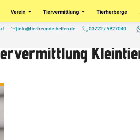
Verein
Tiervermittlung
Tierherberge
rf
info@tierfreunde-helfen.de
03722 / 5927040
iervermittlung Kleintie