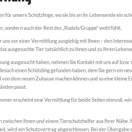
 für unsere Schützlinge, wo sie bis an ihr Lebensende ein sc
er, sondern auch der Rest des „Rudels/Gruppe“ wohl fühlt.
r uns vor einer Vermittlung ausgiebig mit Ihnen – den Interes
 das ausgesuchte Tier tatsächlich zu Ihnen und zu Ihren Leben
ibung ausgesucht haben, nehmen Sie Kontakt mit uns auf bzw. 
Besuch einen Schützling gefunden haben, dem Sie gern ein ne
ld von dem neuen Zuhause machen können und so eine kleine E
änden passt.
mmer erscheint eine Vermittlung für beide Seiten sinnvoll, wir
 zwischen Ihnen und einem Tierschutzhelfer aus Ihrer Nähe. 
lied, wird ein Schutzvertrag abgeschlossen. Bei der Übergabe 